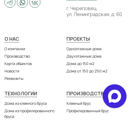
г. Череповец,
ул. Ленинградская, д. 60
Подвал
Дом по проекту NORD-130 в д. Городище,
О НАС
ПРОЕКТЫ
Вологодская обл.
О компании
Одноэтажные дома
Производство
Двухэтажные дома
Клееный брус
Карта объектов
Дома до 150 м2
Новости
Дома от 150 до 250 м2
11
Реквизиты
фото
ТЕХНОЛОГИИ
ПРОИЗВОДСТВО
Дома из клееного бруса
Клееный брус
Дома из профилированного
Профилированный брус
бруса