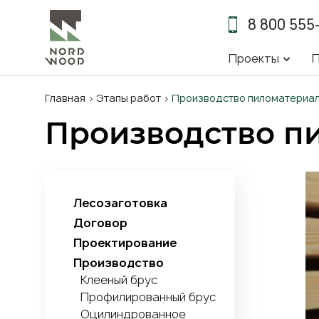
8 800 555
Основна
Проекты
П
навигац
Строка
Главная
Этапы работ
Производство пиломатериа
навигации
Производство п
Лесозаготовка
Договор
Проектирование
Производство
Клееный брус
Профилированный брус
Оцилиндрованное