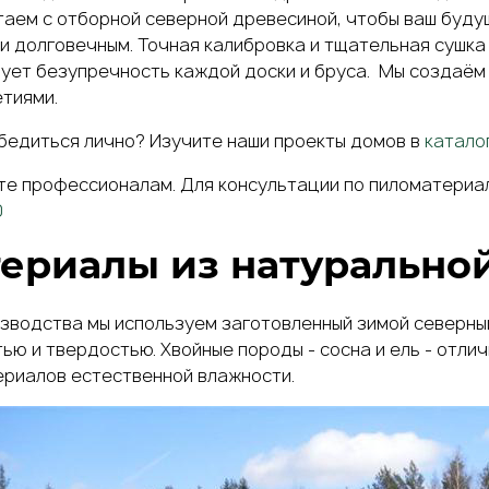
аем с отборной северной древесиной, чтобы ваш буд
и долговечным. Точная калибровка и тщательная сушк
ует безупречность каждой доски и бруса. Мы создаём
тиями.
бедиться лично? Изучите наши проекты домов в
катало
те профессионалам. Для консультации по
пиломатериал
0
ериалы из натурально
зводства мы используем заготовленный зимой северный
ью и твердостью. Хвойные породы - сосна и ель - отли
риалов естественной влажности.