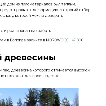
ущий
дом из пиломатериалов
был теплым,
а предотвращают деформацию, а строгий отбор
 основу, которой можно доверять
ге
и реализованные работы.
ам в Вологде
звоните в NORDWOOD:
+7 800
й древесины
 лес, древесина которого отличается высокой
чно подходят для производства