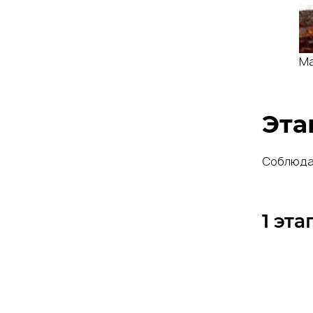
Ма
Эта
Соблюдая
1 эта