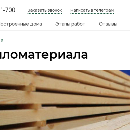
-1-700
Заказать звонок
Написать в телеграм
я
остроенные дома
Этапы работ
Отзывы
ия
ла
иломатериала