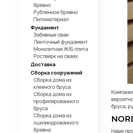
бревно
Рубленное бревно
Пиломатериал
Фундамент
Забивные сваи
Ленточный фундамент
Монолитная Ж/Б плита
Ростверк на сваях
Доставка
Сборка сооружений
Сборка дома из
клееного бруса
Компания
Сборка дома из
вероятно
профилированного
бруса, р
бруса
Сборка дома из
NORD
оцилиндрованного
бревна
Наше
пр