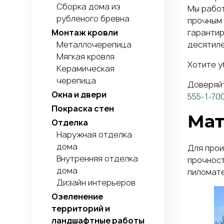
Сборка дома из
Мы работ
рубленого бревна
прочным 
гарантир
Монтаж кровли
десятиле
Металлочерепица
Мягкая кровля
Хотите у
Керамическая
черепица
Доверяй
Окна и двери
555-1-70
Покраска стен
Мат
Отделка
Наружная отделка
дома
Для прои
Внутренняя отделка
прочност
дома
пиломате
Дизайн интерьеров
Озеленение
территорий и
ландшафтные работы