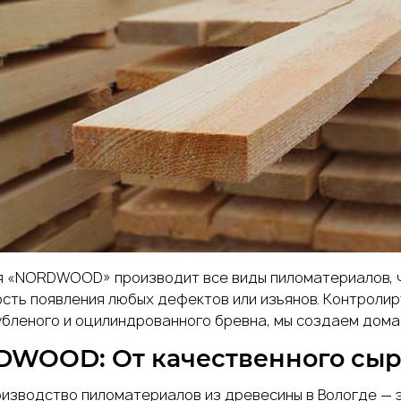
 «NORDWOOD» производит все виды пиломатериалов, ч
сть появления любых дефектов или изъянов. Контроли
убленого и оцилиндрованного бревна, мы создаем дома 
WOOD: От качественного сыр
оизводство пиломатериалов из древесины
в Вологде — 