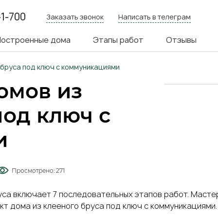
-1-700
Заказать звонок
Написать в телеграм
я
остроенные дома
Этапы работ
Отзывы
ия
 бруса под ключ с коммуникациями
омов из
под ключ с
и
Просмотрено:
271
уса
включает 7 последовательных этапов работ. Масте
кт дома из клееного бруса под ключ
с коммуникациями. 