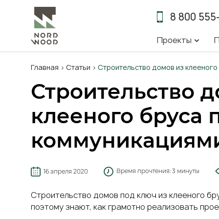
8 800 555
Основна
Проекты
П
навигац
Строка
Главная
Статьи
Строительство домов из клееного
навигации
Строительство д
клееного бруса 
коммуникациям
Время прочтения:
3 минуты
16 апреля 2020
Строительство домов под ключ из клееного бр
поэтому знают, как грамотно реализовать
прое