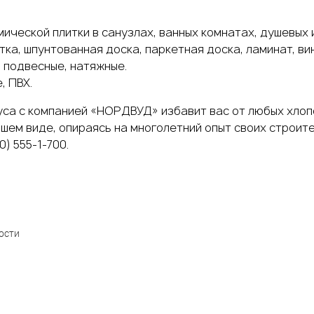
амической плитки в санузлах, ванных комнатах, душевых
тка, шпунтованная доска, паркетная доска, ламинат, ви
, подвесные, натяжные.
, ПВХ.
уса
с компанией «НОРДВУД» избавит вас от любых хлоп
чшем виде, опираясь на многолетний опыт своих строит
) 555-1-700.
ости