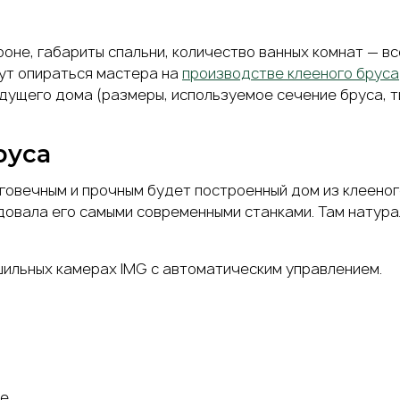
оне, габариты спальни, количество ванных комнат — в
дут опираться мастера на
производстве клееного бруса
ущего дома (размеры, используемое сечение бруса, тип
руса
лговечным и прочным будет построенный
дом из клееног
вала его самыми современными станками. Там натурал
шильных камерах IMG с автоматическим управлением.
е.