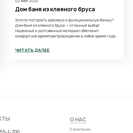
02 мая 2020
Дом баня из клееного бруса
Хотите построить красивую и функциональную баньку?
Дом баня из клееного бруса — отличный выбор!
Надежный и долговечный материал обеспечит
комфортное времяпрепровождение в любое время года.
ЧИТАТЬ ДАЛЕЕ
Подвал
КТЫ
О НАС
О компании
555-1-700