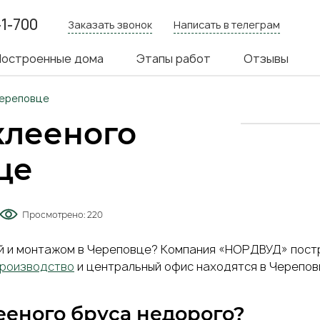
-1-700
Заказать звонок
Написать в телеграм
я
остроенные дома
Этапы работ
Отзывы
ия
Череповце
клееного
це
Просмотрено:
220
ой и монтажом в Череповце? Компания «НОРДВУД» постр
производство
и центральный офис находятся в Череповц
ееного бруса недорого?