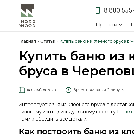
8 800 555
Основна
Проекты
П
навигац
Строка
Главная
Статьи
Купить баню из клееного бруса в 
навигации
Купить баню из 
бруса в Черепов
Время прочтения:
2 минуты
14 октября 2020
Интересует баня из клееного бруса с доставк
типовому или индивидуальному проекту.
Наше 
нами и обсудить все детали.
Как построить баню из кл