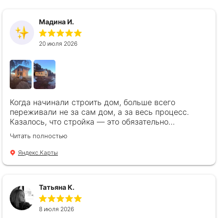
Мадина И.
20 июля 2026
Когда начинали строить дом, больше всего
переживали не за сам дом, а за весь процесс.
Казалось, что стройка — это обязательно
задержки, постоянный контроль и нервы. Но у нас
Читать полностью
получилось совсем иначе 🥰 Самое интересное,
что дом строили, наверное, в самую снежную зиму
Яндекс.Карты
на моей памяти ❄️ Несмотря на погоду, работы шли
без остановок, и примерно за месяц наш дом уже
был готов. Мы не могли приезжать на участок
Татьяна К.
каждый день, поэтому особенно понравилось, что
нам присылали фото и видеоотчеты.📸 Отдельное
спасибо Дарье и Егору! 🖤✌🏻Настоящие
8 июля 2026